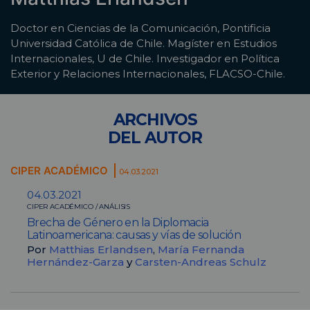
Doctor en Ciencias de la Comunicación, Pontificia
Universidad Católica de Chile. Magíster en Estudios
Internacionales, U de Chile. Investigador en Política
Exterior y Relaciones Internacionales, FLACSO-Chile.
ARCHIVOS
DEL AUTOR
CIPER ACADÉMICO
04.03.2021
04.03.2021
CIPER ACADÉMICO / ANÁLISIS
Brecha de Género en la Diplomacia
Latinoamericana: causas y vías de solución
Por
Matthias Erlandsen
,
María Fernanda
Hernández-Garza
y
Carsten-Andreas Schulz