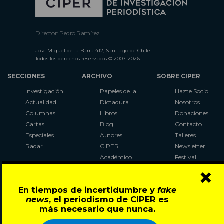
Director: Pedro Ramírez
José Miguel de la Barra 412, Santiago de Chile
Todos los derechos reservados © 2007-2026
SECCIONES
ARCHIVO
SOBRE CIPER
Investigación
Papeles de la
Hazte Socio
Actualidad
Dictadura
Nosotros
Columnas
Libros
Donaciones
Cartas
Blog
Contacto
Especiales
Autores
Talleres
Radar
CIPER
Newsletter
Académico
Festival
×
LaBot
Constituyente
En tiempos de incertidumbre y
fake
Al Plebiscito
news
, el periodismo de CIPER es
con CIPER
más necesario que nunca.
Síguenos en: