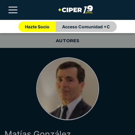
Hazte Socio
Acceso Comunidad +C
AUTORES
Matías González