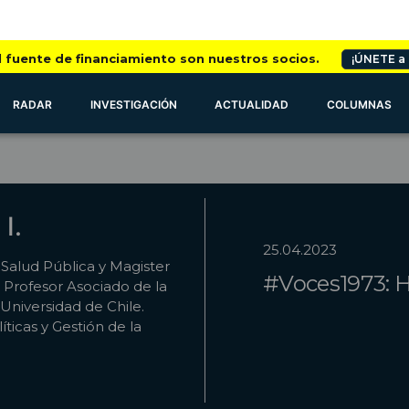
l fuente de financiamiento son nuestros socios.
¡ÚNETE a
RADAR
INVESTIGACIÓN
ACTUALIDAD
COLUMNAS
I.
25.04.2023
 Salud Pública y Magister
#Voces1973: H
 Profesor Asociado de la
Universidad de Chile.
ticas y Gestión de la