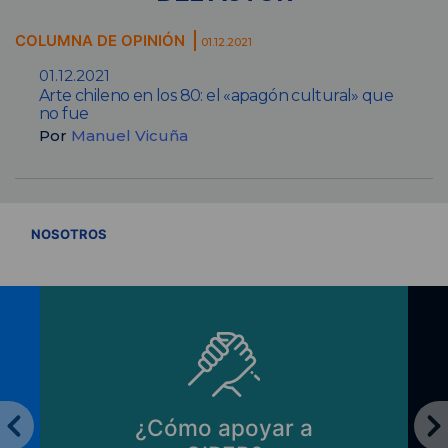
COLUMNA DE OPINIÓN
01.12.2021
01.12.2021
Arte chileno en los 80: el «apagón cultural» que
no fue
Por
Manuel Vicuña
VER TODOS
NOSOTROS
¿Cómo apoyar a