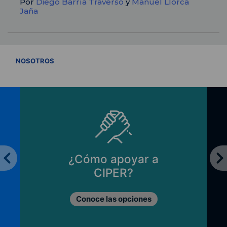
Por
Diego Barría Traverso
y
Manuel Llorca
Jaña
VER TODOS
NOSOTROS
¿Cómo apoyar a
CIPER?
Conoce las opciones