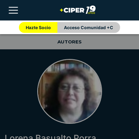
Hazte Socio
Acceso Comunidad +C
AUTORES
Lorena Basualto Porra