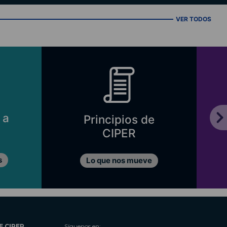
VER TODOS
 a
Principios de
CIPER
s
Lo que nos mueve
E CIPER
Síguenos en: