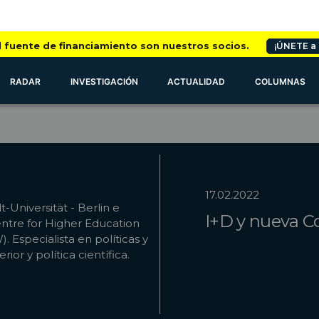
l fuente de financiamiento son nuestros socios.
¡ÚNETE a
RADAR
INVESTIGACIÓN
ACTUALIDAD
COLUMNAS
17.02.2022
Universität - Berlin e
I+D y nueva C
ntre for Higher Education
 Especialista en políticas y
ior y política científica.