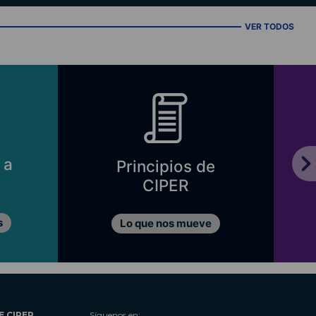
VER TODOS
 a
Principios de
CIPER
s
Lo que nos mueve
E CIPER
Síguenos en: