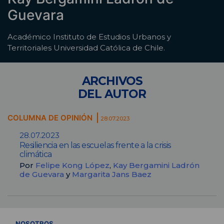
Guevara
Académico Instituto de Estudios Urbanos y
Territoriales Universidad Católica de Chile.
ARCHIVOS
DEL AUTOR
COLUMNA DE OPINIÓN
28.07.2023
28.07.2023
Resiliencia en las escuelas frente a la crisis
climática
Por
Felipe Kong López
,
Kay Bergamini Ladrón
de Guevara
y
Margarita Jans Baez
VER TODOS
NOSOTROS