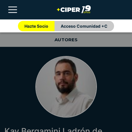
Hazte Socio
Acceso Comunidad +C
AUTORES
Kay Bergamini Ladrón de