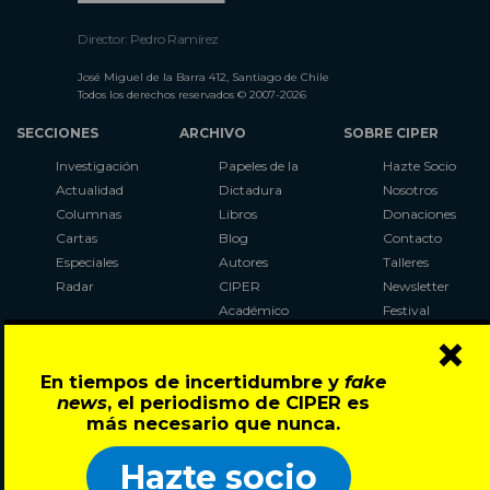
Director: Pedro Ramírez
José Miguel de la Barra 412, Santiago de Chile
Todos los derechos reservados © 2007-2026
SECCIONES
ARCHIVO
SOBRE CIPER
Investigación
Papeles de la
Hazte Socio
Actualidad
Dictadura
Nosotros
Columnas
Libros
Donaciones
Cartas
Blog
Contacto
Especiales
Autores
Talleres
Radar
CIPER
Newsletter
Académico
Festival
×
LaBot
Constituyente
En tiempos de incertidumbre y
fake
Al Plebiscito
news
, el periodismo de CIPER es
con CIPER
más necesario que nunca.
Síguenos en:
Hazte socio