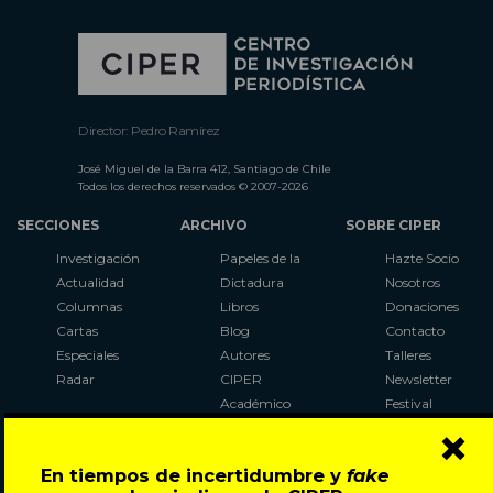
Director: Pedro Ramírez
José Miguel de la Barra 412, Santiago de Chile
Todos los derechos reservados © 2007-2026
SECCIONES
ARCHIVO
SOBRE CIPER
Investigación
Papeles de la
Hazte Socio
Actualidad
Dictadura
Nosotros
Columnas
Libros
Donaciones
Cartas
Blog
Contacto
Especiales
Autores
Talleres
Radar
CIPER
Newsletter
Académico
Festival
×
LaBot
Constituyente
En tiempos de incertidumbre y
fake
Al Plebiscito