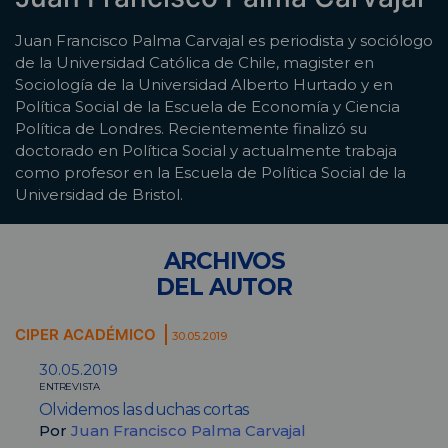
Juan Francisco Palma Carvajal es periodista y sociólogo
de la Universidad Católica de Chile, magister en
Sociología de la Universidad Alberto Hurtado y en
Política Social de la Escuela de Economía y Ciencia
Política de Londres. Recientemente finalizó su
doctorado en Política Social y actualmente trabaja
como profesor en la Escuela de Política Social de la
Universidad de Bristol.
ARCHIVOS
DEL AUTOR
CIPER ACADÉMICO
30.05.2019
30.05.2019
ENTREVISTA
Olvidemos las duchas cortas
Por
Juan Francisco Palma Carvajal