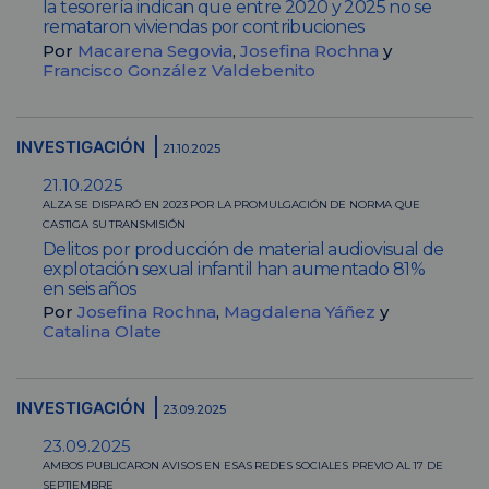
la tesorería indican que entre 2020 y 2025 no se
remataron viviendas por contribuciones
Por
Macarena Segovia
,
Josefina Rochna
y
Francisco González Valdebenito
INVESTIGACIÓN
21.10.2025
21.10.2025
ALZA SE DISPARÓ EN 2023 POR LA PROMULGACIÓN DE NORMA QUE
CASTIGA SU TRANSMISIÓN
Delitos por producción de material audiovisual de
explotación sexual infantil han aumentado 81%
en seis años
Por
Josefina Rochna
,
Magdalena Yáñez
y
Catalina Olate
INVESTIGACIÓN
23.09.2025
23.09.2025
AMBOS PUBLICARON AVISOS EN ESAS REDES SOCIALES PREVIO AL 17 DE
SEPTIEMBRE