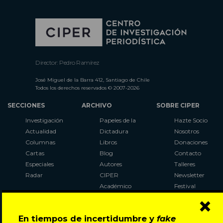
Director: Pedro Ramírez
José Miguel de la Barra 412, Santiago de Chile
Todos los derechos reservados © 2007-2026
SECCIONES
ARCHIVO
SOBRE CIPER
Investigación
Papeles de la
Hazte Socio
Actualidad
Dictadura
Nosotros
Columnas
Libros
Donaciones
Cartas
Blog
Contacto
Especiales
Autores
Talleres
Radar
CIPER
Newsletter
Académico
Festival
×
LaBot
Constituyente
En tiempos de incertidumbre y
fake
Al Plebiscito