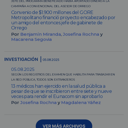
JEFE DEL PROGRAMA BENEFICIADO HABÍA APORTADO DINERO A LA
CAMPAÑA A CONVENCIONAL DEL ASESOR DE ORREGO
Convenio de $1.900 millones del GORE
Metropolitano financió proyecto encabezado por
un amigo del entonces jefe de gabinete de
Orrego
Por
Benjamín Miranda
,
Josefina Rochna
y
Macarena Segovia
INVESTIGACIÓN
05.08.2025
05.08.2025
SEGÚN LOS REGISTROS DEL EXAMEN QUE HABILITA PARA TRABAJAR EN
LA RED PÚBLICA, TODOS SON EXTRANJEROS
13 médicos han ejercido en la salud pública a
pesar de que se inscribieron entre siete y nueve
veces para rendir el Eunacom sin aprobarlo
Por
Josefina Rochna
y
Magdalena Yáñez
VER MÁS ARCHIVOS