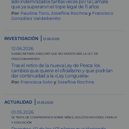
sido indemnizados tantas veces por la Cámara
que ya superaron el tope legal de 11 años
Por
Paulina Toro
,
Josefina Rochna
y
Francisco
González Valdebenito
INVESTIGACIÓN
12.06.2026
12.06.2026
SUBSECRETARÍA ASEGURÓ QUE NO MODIFICARÁ LA LEY DE
FRACCIONAMIENTO
Tras el retiro de la nueva Ley de Pesca: los
cambios que quiere el oficialismo y que podrían
dar continuidad a la «Ley Longueira»
Por
Francisca Soto
y
Josefina Rochna
ACTUALIDAD
01.05.2026
01.05.2026
SE TRATA DE COMPROMISOS SOBRE NIÑEZ, ADULTOS MAYORES, FAMILIA
Y EDUCACIÓN