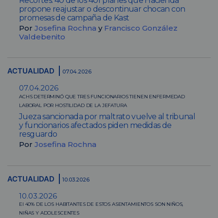
Recortes: 40 de los 401 planes que Hacienda
propone reajustar o descontinuar chocan con
promesas de campaña de Kast
Por
Josefina Rochna
y
Francisco González
Valdebenito
ACTUALIDAD
07.04.2026
07.04.2026
ACHS DETERMINÓ QUE TRES FUNCIONARIOS TIENEN ENFERMEDAD
LABORAL POR HOSTILIDAD DE LA JEFATURA
Jueza sancionada por maltrato vuelve al tribunal
y funcionarios afectados piden medidas de
resguardo
Por
Josefina Rochna
ACTUALIDAD
10.03.2026
10.03.2026
El 40% DE LOS HABITANTES DE ESTOS ASENTAMIENTOS SON NIÑOS,
NIÑAS Y ADOLESCENTES