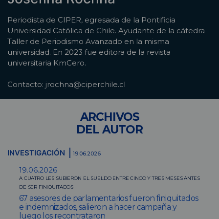
Periodista de CIPER, egresada de la Pontificia
Universidad Católica de Chile. Ayudante de la cátedra
Taller de Periodismo Avanzado en la misma
universidad. En 2023 fue editora de la revista
universitaria KmCero.
Contacto: jrochna@ciperchile.cl
ARCHIVOS
DEL AUTOR
INVESTIGACIÓN
19.06.2026
19.06.2026
A CUATRO LES SUBIERON EL SUELDO ENTRE CINCO Y TRES MESES ANTES
DE SER FINIQUITADOS
67 asesores de parlamentarios fueron finiquitados
e indemnizados, salieron a hacer campaña y
luego los recontrataron