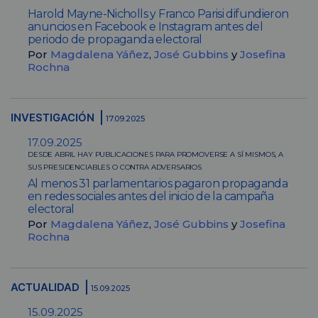
Harold Mayne-Nicholls y Franco Parisi difundieron
anuncios en Facebook e Instagram antes del
periodo de propaganda electoral
Por
Magdalena Yáñez
,
José Gubbins
y
Josefina
Rochna
INVESTIGACIÓN
17.09.2025
17.09.2025
DESDE ABRIL HAY PUBLICACIONES PARA PROMOVERSE A SÍ MISMOS, A
SUS PRESIDENCIABLES O CONTRA ADVERSARIOS
Al menos 31 parlamentarios pagaron propaganda
en redes sociales antes del inicio de la campaña
electoral
Por
Magdalena Yáñez
,
José Gubbins
y
Josefina
Rochna
ACTUALIDAD
15.09.2025
15.09.2025