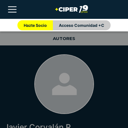
Hazte Socio
Acceso Comunidad +C
AUTORES
Javier Corvalán R.