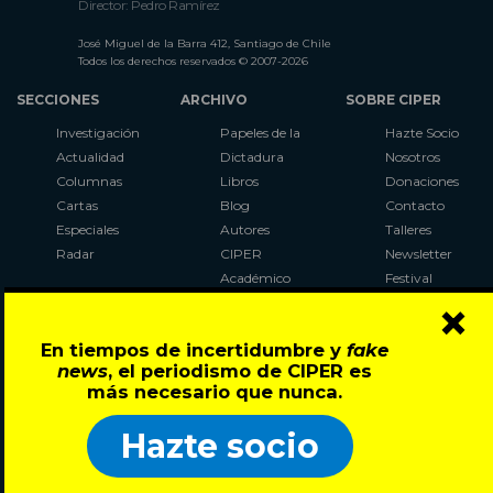
Director: Pedro Ramírez
José Miguel de la Barra 412, Santiago de Chile
Todos los derechos reservados © 2007-2026
SECCIONES
ARCHIVO
SOBRE CIPER
Investigación
Papeles de la
Hazte Socio
Actualidad
Dictadura
Nosotros
Columnas
Libros
Donaciones
Cartas
Blog
Contacto
Especiales
Autores
Talleres
Radar
CIPER
Newsletter
Académico
Festival
×
LaBot
Constituyente
En tiempos de incertidumbre y
fake
Al Plebiscito
news
, el periodismo de CIPER es
con CIPER
más necesario que nunca.
Síguenos en:
Hazte socio