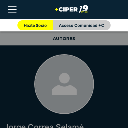
Hazte Socio
Acceso Comunidad +C
AUTORES
Jorge Correa Selamé