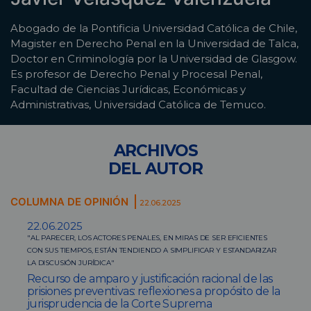
Abogado de la Pontificia Universidad Católica de Chile,
Magister en Derecho Penal en la Universidad de Talca,
Doctor en Criminología por la Universidad de Glasgow.
Es profesor de Derecho Penal y Procesal Penal,
Facultad de Ciencias Jurídicas, Económicas y
Administrativas, Universidad Católica de Temuco.
ARCHIVOS
DEL AUTOR
COLUMNA DE OPINIÓN
22.06.2025
22.06.2025
"AL PARECER, LOS ACTORES PENALES, EN MIRAS DE SER EFICIENTES
CON SUS TIEMPOS, ESTÁN TENDIENDO A SIMPLIFICAR Y ESTANDARIZAR
LA DISCUSIÓN JURÍDICA"
Recurso de amparo y justificación racional de las
prisiones preventivas: reflexiones a propósito de la
jurisprudencia de la Corte Suprema