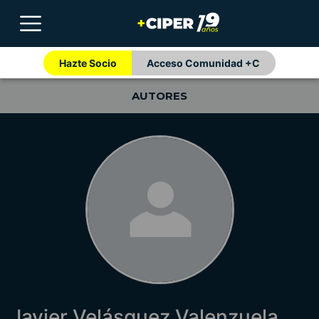
Hazte Socio
Acceso Comunidad +C
AUTORES
Javier Velásquez Valenzuela