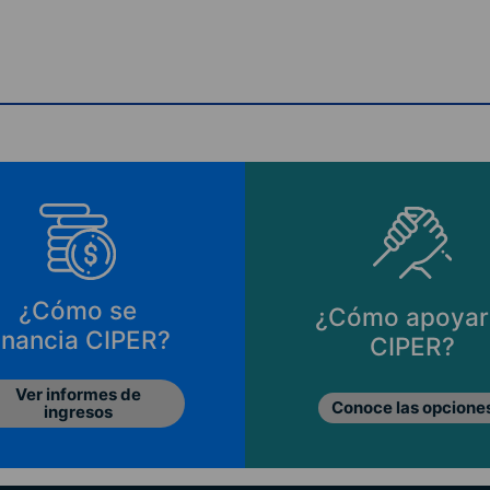
¿Cómo se
¿Cómo apoyar
inancia CIPER?
CIPER?
Ver informes de
Conoce las opcione
ingresos