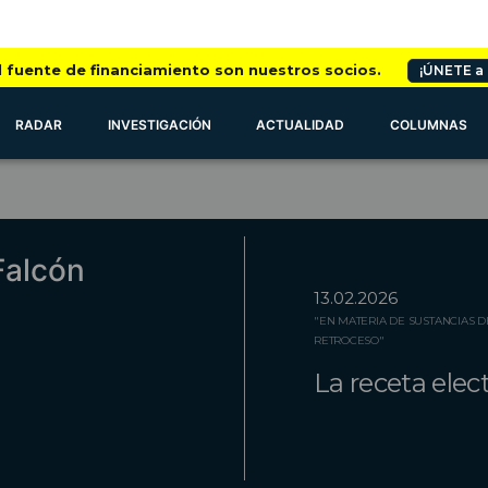
l fuente de financiamiento son nuestros socios.
¡ÚNETE a
RADAR
INVESTIGACIÓN
ACTUALIDAD
COLUMNAS
Falcón
13.02.2026
"EN MATERIA DE SUSTANCIAS D
RETROCESO"
La receta elect