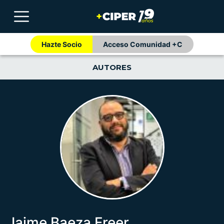
Hazte Socio
Acceso Comunidad +C
AUTORES
Jaime Baeza Freer