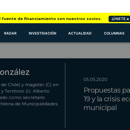
l fuente de financiamiento son nuestros socios.
¡ÚNETE a
RADAR
INVESTIGACIÓN
ACTUALIDAD
COLUMNAS
González
05.05.2020
 de Chile) y magister (C) en
Propuestas par
y Territorio (U. Alberto
ado como secretario
19 y la crisis
Chilena de Municipalidades.
municipal