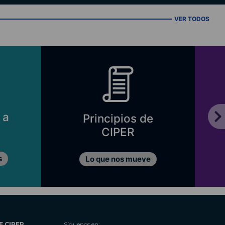
VER TODOS
 a
Principios de
CIPER
s
Lo que nos mueve
E CIPER
Síguenos en: