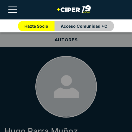
Hazte Socio
Acceso Comunidad +C
AUTORES
Hugo Parra Muñoz