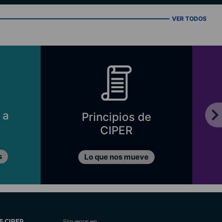
VER TODOS
 a
Principios de
CIPER
s
Lo que nos mueve
E CIPER
Síguenos en: