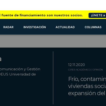
l fuente de financiamiento son nuestros socios.
¡ÚNETE a
RADAR
INVESTIGACIÓN
ACTUALIDAD
COLUMNAS
a
12.11.2020
Comunicación y Gestión
CIPER ACADÉMICO / OPINIÓN
EDEUS Universidad de
Frío, contami
viviendas socia
expansión del