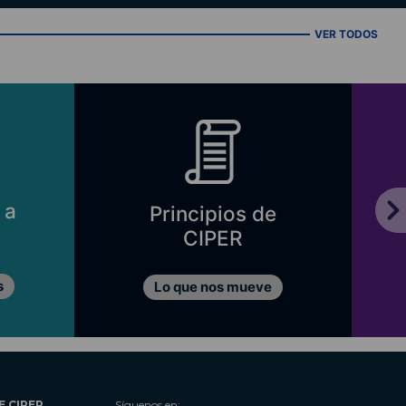
VER TODOS
 a
Principios de
CIPER
s
Lo que nos mueve
E CIPER
Síguenos en: