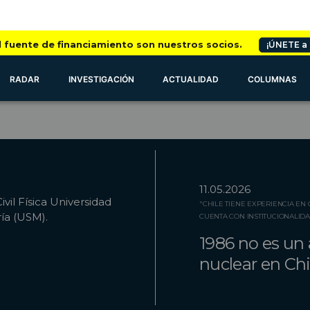
l fuente de financiamiento son nuestros socios.
¡ÚNETE a
RADAR
INVESTIGACIÓN
ACTUALIDAD
COLUMNAS
11.05.2026
ivil Física Universidad
"CHILE TIENE EXPERIENCIA EN
ía (USM).
CUENTA CON INSTITUCIONALID
1986 no es un 
nuclear en Chi