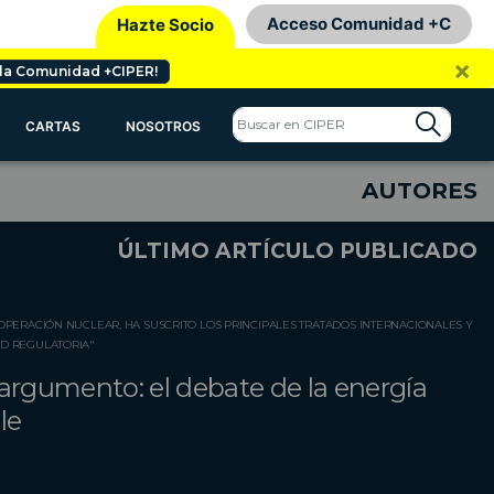
Acceso Comunidad +C
Hazte Socio
×
 la Comunidad +CIPER!
CARTAS
NOSOTROS
AUTORES
ÚLTIMO ARTÍCULO PUBLICADO
 OPERACIÓN NUCLEAR, HA SUSCRITO LOS PRINCIPALES TRATADOS INTERNACIONALES Y
AD REGULATORIA"
argumento: el debate de la energía
le