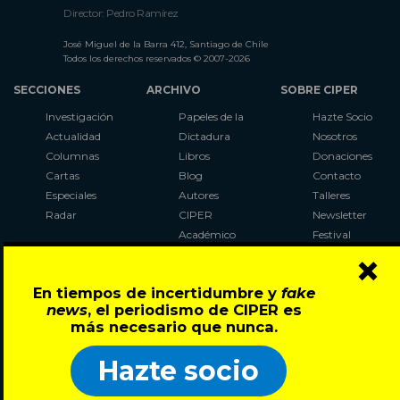
Director: Pedro Ramírez
José Miguel de la Barra 412, Santiago de Chile
Todos los derechos reservados © 2007-2026
SECCIONES
ARCHIVO
SOBRE CIPER
Investigación
Papeles de la
Hazte Socio
Actualidad
Dictadura
Nosotros
Columnas
Libros
Donaciones
Cartas
Blog
Contacto
Especiales
Autores
Talleres
Radar
CIPER
Newsletter
Académico
Festival
×
LaBot
Constituyente
En tiempos de incertidumbre y
fake
Al Plebiscito
news
, el periodismo de CIPER es
con CIPER
más necesario que nunca.
Síguenos en:
Hazte socio