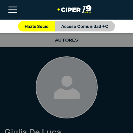
Hazte Socio
Acceso Comunidad +C
AUTORES
Giulia De Luca