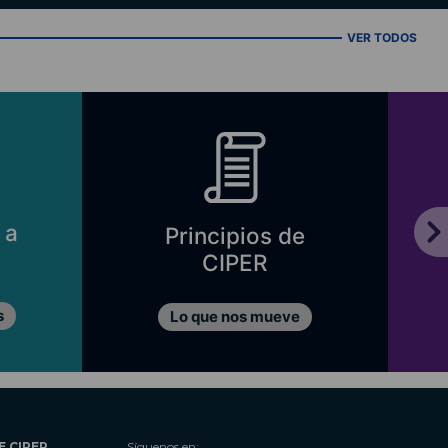
VER TODOS
 a
Principios de
CIPER
s
Lo que nos mueve
E CIPER
Síguenos en: