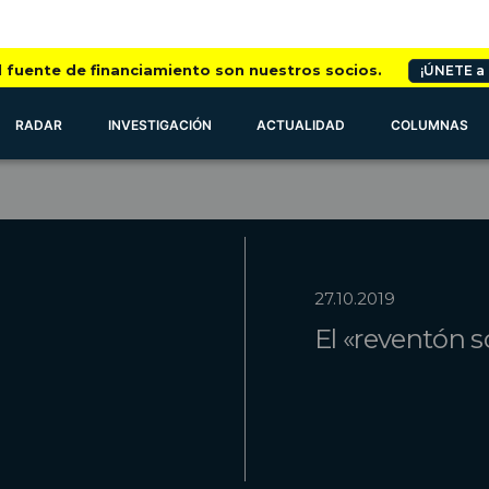
l fuente de financiamiento son nuestros socios.
¡ÚNETE a
RADAR
INVESTIGACIÓN
ACTUALIDAD
COLUMNAS
27.10.2019
El «reventón s