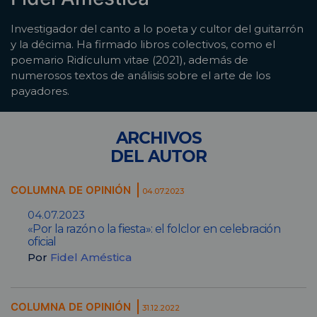
Investigador del canto a lo poeta y cultor del guitarrón
y la décima. Ha firmado libros colectivos, como el
poemario Ridículum vitae (2021), además de
numerosos textos de análisis sobre el arte de los
payadores.
ARCHIVOS
DEL AUTOR
COLUMNA DE OPINIÓN
04.07.2023
04.07.2023
«Por la razón o la fiesta»: el folclor en celebración
oficial
Por
Fidel Améstica
COLUMNA DE OPINIÓN
31.12.2022