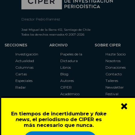
Director: Pedro Ramírez
José Miguel de la Barra 412, Santiago de Chile
Todos los derechos reservados © 2007-2026
SECCIONES
ARCHIVO
SOBRE CIPER
Investigación
Papeles de la
Hazte Socio
Actualidad
Dictadura
Nosotros
Columnas
Libros
Donaciones
Cartas
Blog
Contacto
Especiales
Autores
Talleres
Radar
CIPER
Newsletter
Académico
Festival
×
LaBot
Constituyente
En tiempos de incertidumbre y
fake
Al Plebiscito
news
, el periodismo de CIPER es
con CIPER
más necesario que nunca.
Síguenos en: