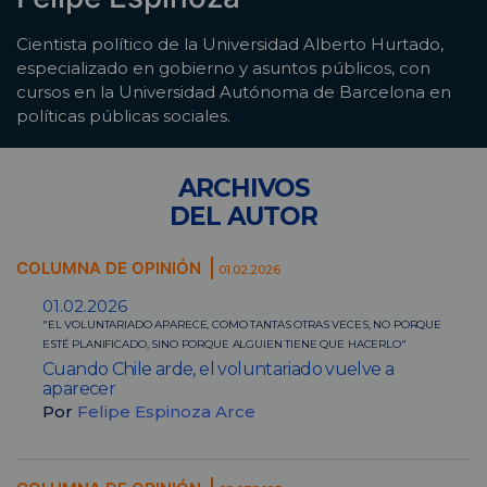
Cientista político de la Universidad Alberto Hurtado,
especializado en gobierno y asuntos públicos, con
cursos en la Universidad Autónoma de Barcelona en
políticas públicas sociales.
ARCHIVOS
DEL AUTOR
COLUMNA DE OPINIÓN
01.02.2026
01.02.2026
"EL VOLUNTARIADO APARECE, COMO TANTAS OTRAS VECES, NO PORQUE
ESTÉ PLANIFICADO, SINO PORQUE ALGUIEN TIENE QUE HACERLO"
Cuando Chile arde, el voluntariado vuelve a
aparecer
Por
Felipe Espinoza Arce