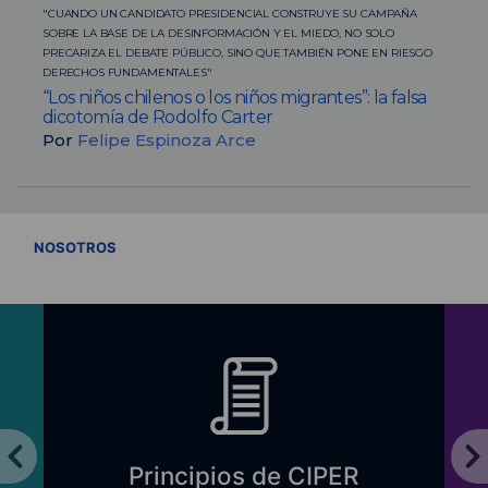
"CUANDO UN CANDIDATO PRESIDENCIAL CONSTRUYE SU CAMPAÑA
SOBRE LA BASE DE LA DESINFORMACIÓN Y EL MIEDO, NO SOLO
PRECARIZA EL DEBATE PÚBLICO, SINO QUE TAMBIÉN PONE EN RIESGO
DERECHOS FUNDAMENTALES"
“Los niños chilenos o los niños migrantes”: la falsa
dicotomía de Rodolfo Carter
Por
Felipe Espinoza Arce
VER TODOS
NOSOTROS
Principios de CIPER