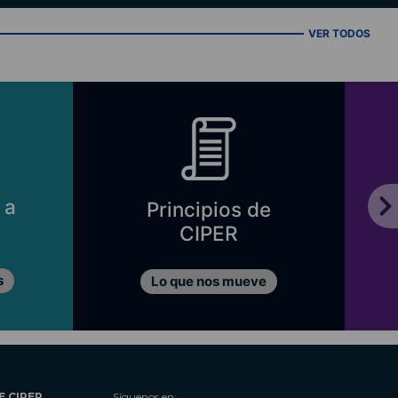
VER TODOS
 a
Principios de
CIPER
s
Lo que nos mueve
E CIPER
Síguenos en: