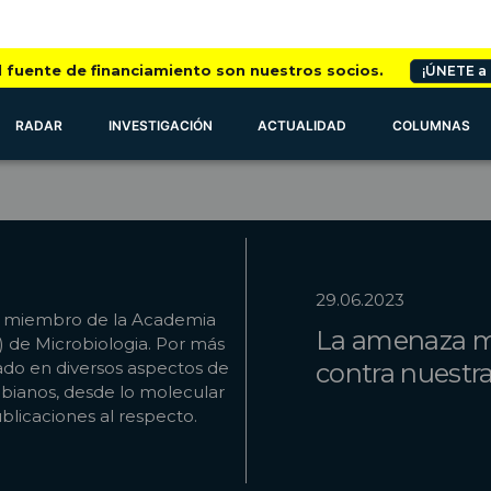
l fuente de financiamiento son nuestros socios.
¡ÚNETE a
RADAR
INVESTIGACIÓN
ACTUALIDAD
COLUMNAS
29.06.2023
 y miembro de la Academia
La amenaza mi
 de Microbiologia. Por más
ado en diversos aspectos de
contra nuestr
robianos, desde lo molecular
blicaciones al respecto.