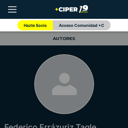
Hazte Socio
Acceso Comunidad +C
AUTORES
Federico Errázuriz Tagle,