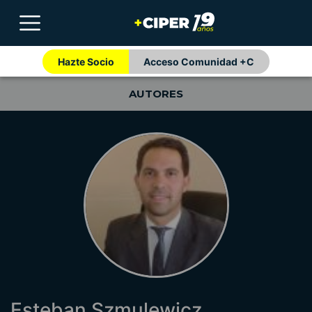
Hazte Socio
Acceso Comunidad +C
AUTORES
Esteban Szmulewicz