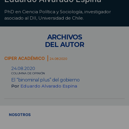
PhD en Ciencia Política y Sociología, investigador
asociado al DII, Universidad de Chile.
ARCHIVOS
DEL AUTOR
CIPER ACADÉMICO
24.08.2020
24.08.2020
COLUMNA DE OPINIÓN
El “binominal plus” del gobierno
Por
Eduardo Alvarado Espina
VER TODOS
NOSOTROS