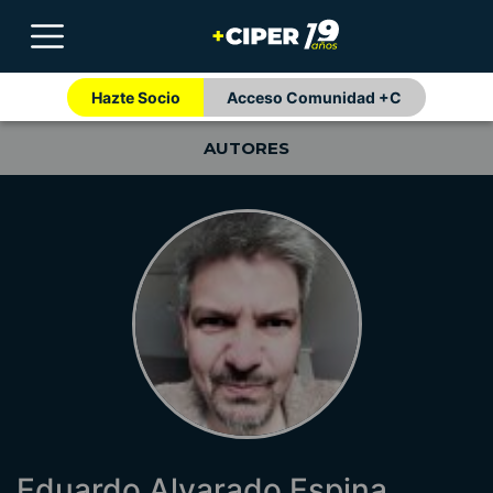
Hazte Socio
Acceso Comunidad +C
AUTORES
Eduardo Alvarado Espina