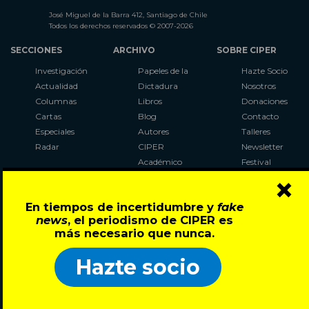
José Miguel de la Barra 412, Santiago de Chile
Todos los derechos reservados © 2007-2026
SECCIONES
ARCHIVO
SOBRE CIPER
Investigación
Papeles de la
Hazte Socio
Actualidad
Dictadura
Nosotros
Columnas
Libros
Donaciones
Cartas
Blog
Contacto
Especiales
Autores
Talleres
Radar
CIPER
Newsletter
Académico
Festival
×
LaBot
Constituyente
En tiempos de incertidumbre y
fake
Al Plebiscito
news
, el periodismo de CIPER es
con CIPER
más necesario que nunca.
Síguenos en:
Hazte socio