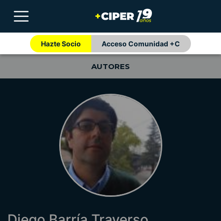
Hazte Socio
Acceso Comunidad +C
AUTORES
Diego Barría Traverso