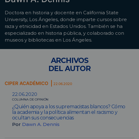
Doctora en historia y docente en California State
University, Los Ángeles, donde imparte cursos sobre
raza y etnicidad en Estados Unidos. También se ha
especializado en historia pública, y colaborado con
museos y bibliotecas en Los Ángeles.
ARCHIVOS
DEL AUTOR
CIPER ACADÉMICO
22.06.2020
22.06.2020
COLUMNA DE OPINIÓN
¿Quién apoya a los supremacistas blancos? Cómo
la academia y la política alimentan el racismo y
ocultan sus consecuencias
Por
Dawn A. Dennis