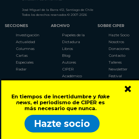
José Miguel de la Barra 412, Santiago de Chile
Todos los derechos reservados © 2007-2026
SECCIONES
ARCHIVO
SOBRE CIPER
Investigación
Papeles de la
Hazte Socio
Actualidad
Dictadura
Nosotros
Columnas
Libros
Donaciones
Cartas
Blog
Contacto
Especiales
Autores
Talleres
Radar
CIPER
Newsletter
Académico
Festival
×
LaBot
Constituyente
En tiempos de incertidumbre y
fake
Al Plebiscito
news
, el periodismo de CIPER es
con CIPER
más necesario que nunca.
Síguenos en:
Hazte socio