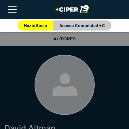
Hazte Socio
Acceso Comunidad +C
AUTORES
David Altman