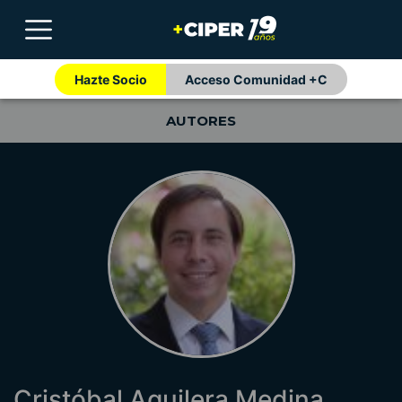
Hazte Socio
Acceso Comunidad +C
AUTORES
Cristóbal Aguilera Medina