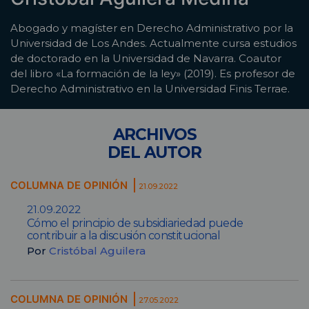
Abogado y magíster en Derecho Administrativo por la
Universidad de Los Andes. Actualmente cursa estudios
de doctorado en la Universidad de Navarra. Coautor
del libro «La formación de la ley» (2019). Es profesor de
Derecho Administrativo en la Universidad Finis Terrae.
ARCHIVOS
DEL AUTOR
COLUMNA DE OPINIÓN
21.09.2022
21.09.2022
Cómo el principio de subsidiariedad puede
contribuir a la discusión constitucional
Por
Cristóbal Aguilera
COLUMNA DE OPINIÓN
27.05.2022