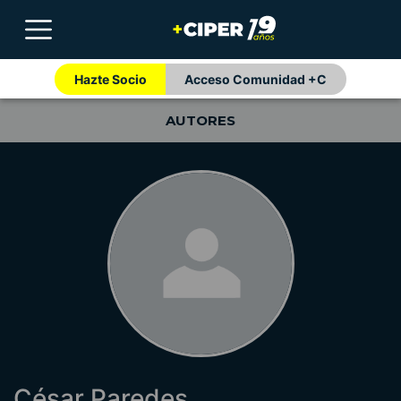
Hazte Socio
Acceso Comunidad +C
AUTORES
César Paredes