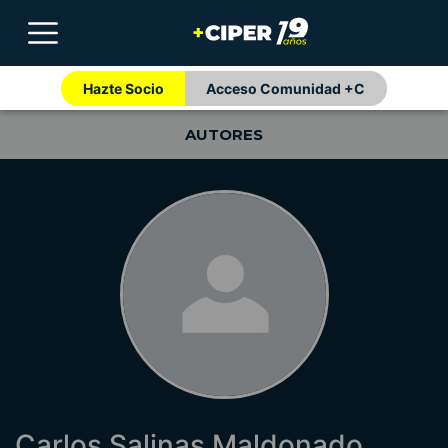
Hazte Socio
Acceso Comunidad +C
AUTORES
Carlos Salinas Maldonado