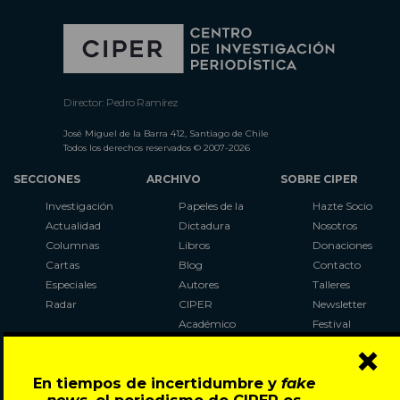
Director: Pedro Ramírez
José Miguel de la Barra 412, Santiago de Chile
Todos los derechos reservados © 2007-2026
SECCIONES
ARCHIVO
SOBRE CIPER
Investigación
Papeles de la
Hazte Socio
Actualidad
Dictadura
Nosotros
Columnas
Libros
Donaciones
Cartas
Blog
Contacto
Especiales
Autores
Talleres
Radar
CIPER
Newsletter
Académico
Festival
×
LaBot
Constituyente
En tiempos de incertidumbre y
fake
Al Plebiscito