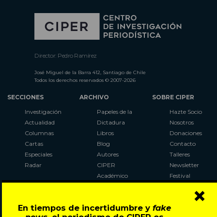
Director: Pedro Ramírez
José Miguel de la Barra 412, Santiago de Chile
Todos los derechos reservados © 2007-2026
SECCIONES
ARCHIVO
SOBRE CIPER
Investigación
Papeles de la
Hazte Socio
Actualidad
Dictadura
Nosotros
Columnas
Libros
Donaciones
Cartas
Blog
Contacto
Especiales
Autores
Talleres
Radar
CIPER
Newsletter
Académico
Festival
×
LaBot
Constituyente
En tiempos de incertidumbre y
fake
Al Plebiscito