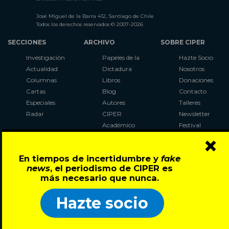
José Miguel de la Barra 412, Santiago de Chile
Todos los derechos reservados © 2007-2026
SECCIONES
ARCHIVO
SOBRE CIPER
Investigación
Papeles de la
Hazte Socio
Actualidad
Dictadura
Nosotros
Columnas
Libros
Donaciones
Cartas
Blog
Contacto
Especiales
Autores
Talleres
Radar
CIPER
Newsletter
Académico
Festival
×
LaBot
Constituyente
En tiempos de incertidumbre y
fake
Al Plebiscito
news
, el periodismo de CIPER es
con CIPER
más necesario que nunca.
Síguenos en:
Hazte socio