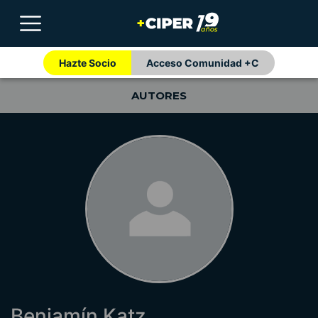
Hazte Socio
Acceso Comunidad +C
AUTORES
Benjamín Katz