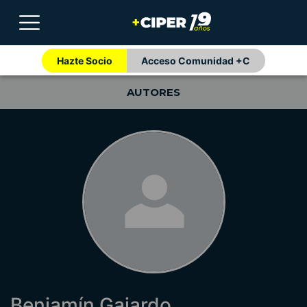
Hazte Socio
Acceso Comunidad +C
AUTORES
Benjamín Gajardo