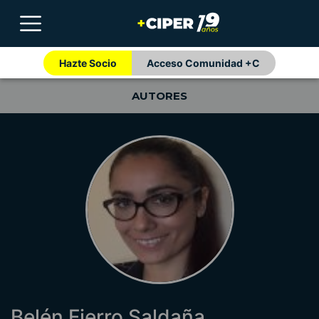
Hazte Socio
Acceso Comunidad +C
AUTORES
Belén Fierro Saldaña