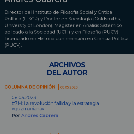
Director del Instituto de Filosofía Social y Crítica
Política (IFSCP) y Doctor en Sociología (Goldsmiths,
University of London). Magíster en Análisis Sistémico
aplicado a la Sociedad (UCH) y en Filosofía (PUCV),
Licenciado en Historia con mención en Ciencia Política
(PUCV).
ARCHIVOS
DEL AUTOR
COLUMNA DE OPINIÓN
08.05.2023
08.05.2023
#7M: La revolución fallida y la estrategia
«guzmaniana»
Por
Andrés Cabrera