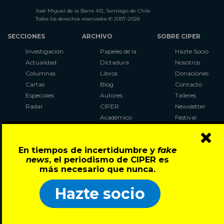
José Miguel de la Barra 412, Santiago de Chile
Todos los derechos reservados © 2007-2026
SECCIONES
ARCHIVO
SOBRE CIPER
Investigación
Papeles de la
Hazte Socio
Actualidad
Dictadura
Nosotros
Columnas
Libros
Donaciones
Cartas
Blog
Contacto
Especiales
Autores
Talleres
Radar
CIPER
Newsletter
Académico
Festival
×
LaBot
Constituyente
En tiempos de incertidumbre y
fake
Al Plebiscito
news
, el periodismo de CIPER es
con CIPER
más necesario que nunca.
Síguenos en:
Hazte socio