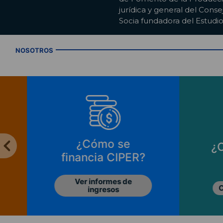
jurídica y general del Conse
Socia fundadora del Estudi
NOSOTROS
e
¿Cómo apoyar a
PER?
CIPER?
 de
Conoce las opciones