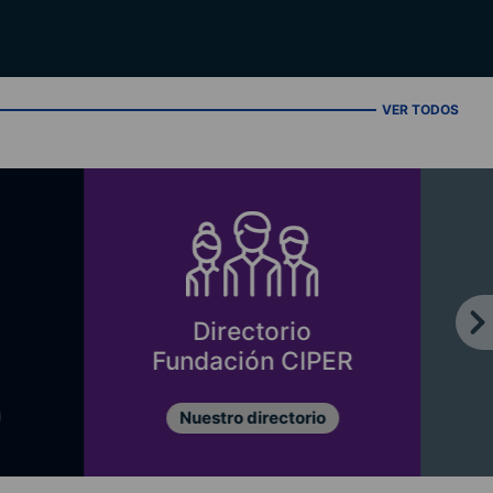
VER TODOS
orio
Equipo CIPER
 CIPER
Conócenos
ectorio