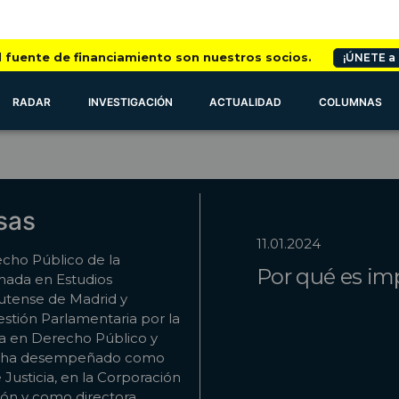
l fuente de financiamiento son nuestros socios.
¡ÚNETE a
RADAR
INVESTIGACIÓN
ACTUALIDAD
COLUMNAS
sas
11.01.2024
cho Público de la
Por qué es im
omada en Estudios
utense de Madrid y
stión Parlamentaria por la
ta en Derecho Público y
Se ha desempeñado como
 Justicia, en la Corporación
ón y como directora