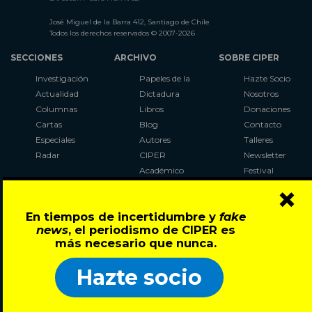
José Miguel de la Barra 412, Santiago de Chile
Todos los derechos reservados © 2007-2026
SECCIONES
ARCHIVO
SOBRE CIPER
Investigación
Papeles de la
Hazte Socio
Actualidad
Dictadura
Nosotros
Columnas
Libros
Donaciones
Cartas
Blog
Contacto
Especiales
Autores
Talleres
Radar
CIPER
Newsletter
Académico
Festival
×
LaBot
Constituyente
En tiempos de incertidumbre y
fake
Al Plebiscito
news
, el periodismo de CIPER es
con CIPER
más necesario que nunca.
Síguenos en:
Hazte socio