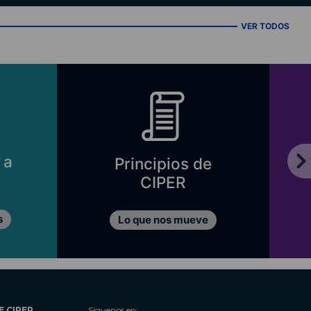
VER TODOS
 a
Principios de
CIPER
s
Lo que nos mueve
E CIPER
Síguenos en: