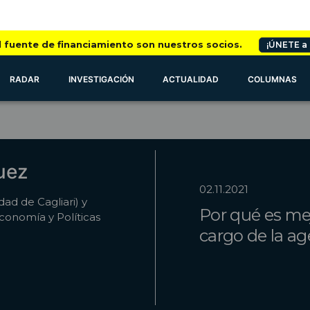
l fuente de financiamiento son nuestros socios.
¡ÚNETE a
RADAR
INVESTIGACIÓN
ACTUALIDAD
COLUMNAS
uez
02.11.2021
ad de Cagliari) y
Por qué es me
conomía y Políticas
cargo de la a