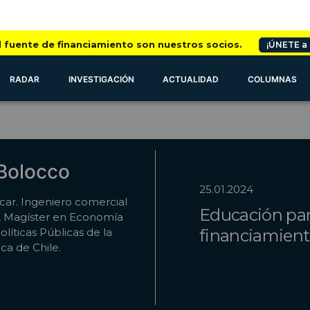
l fuente de financiamiento son nuestros socios.
¡ÚNETE a
RADAR
INVESTIGACIÓN
ACTUALIDAD
COLUMNAS
 Bolocco
25.01.2024
car. Ingeniero comercial
Educación parv
 Magíster en Economía
íticas Públicas de la
financiamien
ica de Chile.