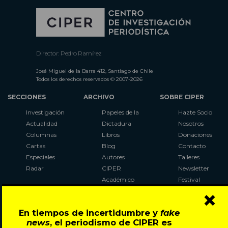
Director: Pedro Ramírez
José Miguel de la Barra 412, Santiago de Chile
Todos los derechos reservados © 2007-2026
SECCIONES
ARCHIVO
SOBRE CIPER
Investigación
Papeles de la
Hazte Socio
Actualidad
Dictadura
Nosotros
Columnas
Libros
Donaciones
Cartas
Blog
Contacto
Especiales
Autores
Talleres
Radar
CIPER
Newsletter
Académico
Festival
×
LaBot
Constituyente
En tiempos de incertidumbre y
fake
Al Plebiscito
news
, el periodismo de CIPER es
con CIPER