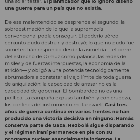
una sola” testa”.
El planificador que lo ignoró diseñó
una guerra para un país que no existía.
De ese malentendido se desprende el segundo: la
sobreestimación de lo que la supremacía
convencional podía conseguir. El poderío aéreo
conjunto pudo destruir, y destruyó; lo que no pudo fue
someter. Irán respondió desde la asimetría —el cierre
del estrecho de Ormuz como palanca, las redes de
misiles y de fuerzas interpuestas, la economía de la
atrición— y obligó a una potencia tecnológicamente
abrumadora a constatar el viejo límite de toda guerra
de aniquilación: la capacidad de arrasar no es la
capacidad de gobernar. El bombardeo no es una
política. La campaña expuso también, y con crudeza,
los confines del instrumento militar israelí.
Casi tres
años de guerra continua en varios frentes no han
producido una victoria decisiva en ninguno: Hamás
conserva parte de Gaza, Hezbolá sigue disparando
y el régimen iraní permanece en pie con su
programa nuclear esencialmente indemne. La