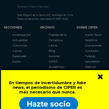
Director: Pedro Ramírez
José Miguel de la Barra 412, Santiago de Chile
Todos los derechos reservados © 2007-2026
SECCIONES
ARCHIVO
SOBRE CIPER
Investigación
Papeles de la
Hazte Socio
Actualidad
Dictadura
Nosotros
Columnas
Libros
Donaciones
Cartas
Blog
Contacto
Especiales
Autores
Talleres
Radar
CIPER
Newsletter
Académico
Festival
×
LaBot
Constituyente
En tiempos de incertidumbre y
fake
Al Plebiscito
news
, el periodismo de CIPER es
con CIPER
más necesario que nunca.
Síguenos en:
Hazte socio