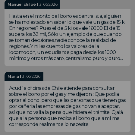
Manuel chiloé |
31.05.2026
Hasta en el monto del bono es centralista, alguien
se ha molestado en saber lo que vale un gas de 15 k.
En regiones? Pues el de 5 kilos vale 16000 El de 15
supera los 32 mil, Sólo un ejemplo de que cuando
se toman decisiones,nadie conoce la realidad de
regiones, Y ni les cuento los valores de la
locomoción, un estudiante paga desde los 1000
mínimo y otros más caro, centralismo puro y duro....
María |
31.05.2026
Acudí a oficinas de Chile atiende para consultar
sobre el bono por el gas y me dijeron : Que podía
optar al bono, pero que las personas que tienen gas
por cañería las empresas de gas no van a aceptar,
así que no valía la pena que hiciera el trámite. Ojalá
que a la persona que reciba el bono que a mí me
corresponde realmente lo necesite.