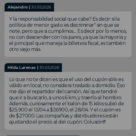
Alejandro |
30.05.2026
Y la responsabilidad social que cabe? Es decir: si la
política de menor gasto es discriminar" sin que se
note, pero que si cumplimos.... Es decir por lo menos,
no con descender con los pares, ya que la mayoría y
el principal que maneja la billetera fiscal, es también
otro viejo más.
Hilda Larenas |
30.05.2026
Lo que no te dicen es que el uso del cupón sólo es
válido en local, no considera traslado a domicilio. Eso
me dijo el repartidor del camión. Así que tendré
que ir a buscarlo, a unos 6 km, y traerlo al hombro.
Además, curiosamente el balón de 15 kilos subió de
$25.900 el 13/04 a $26900, el 28/04. Y el cupón es
de $27000. Las compañías y distribuidores están
ajustando el precio al del cupón. Colusión!!!