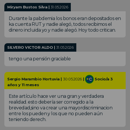
Miryam Bustos Silva |
31.05.2026
Durante la pabdemia los bonos eran depositados en
ka cuenta RUT y nadie alegó, todos recibimos el
dinero incluida yo y nadie alegó. Hoy todo critican.
SILVERO VICTOR ALDO |
31.05.2026
tengo una pensión graciable
Sergio Marambio Hortuvia |
30.05.2026
|
Socio/a 3
años y 11 meses
Este artículo hace ver una gran y verdadera
realidad. esto debería ser corregido a la
brevedad,sino va crear una mayordiscriminacion
entre los pueden y los que no pueden aún
teniendo derech.