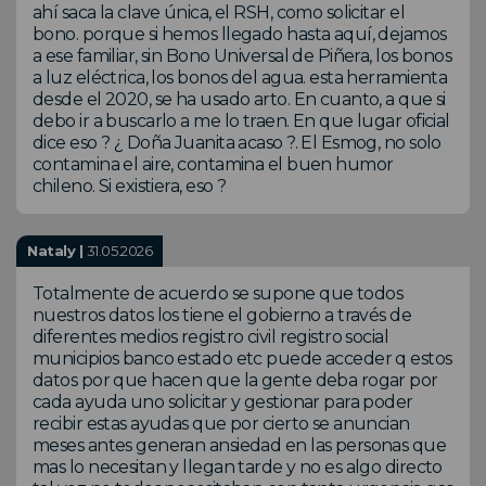
ahí saca la clave única, el RSH, como solicitar el
bono. porque si hemos llegado hasta aquí, dejamos
a ese familiar, sin Bono Universal de Piñera, los bonos
a luz eléctrica, los bonos del agua. esta herramienta
desde el 2020, se ha usado arto. En cuanto, a que si
debo ir a buscarlo a me lo traen. En que lugar oficial
dice eso ? ¿ Doña Juanita acaso ?. El Esmog, no solo
contamina el aire, contamina el buen humor
chileno. Si existiera, eso ?
Nataly |
31.05.2026
Totalmente de acuerdo se supone que todos
nuestros datos los tiene el gobierno a través de
diferentes medios registro civil registro social
municipios banco estado etc puede acceder q estos
datos por que hacen que la gente deba rogar por
cada ayuda uno solicitar y gestionar para poder
recibir estas ayudas que por cierto se anuncian
meses antes generan ansiedad en las personas que
mas lo necesitan y llegan tarde y no es algo directo