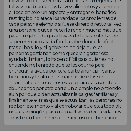
tal vez no todos necesitaban con tanta urgencia gas
tal vez medicamentos tal vez alimentos y al centrar
el foco en solo un aspecto y entregar el beneficio
restringido no ataca los verdaderos problemas de
cada persona ejemplo si fuese dinero directo tal vez
una persona pueda hacerlo rendir mucho mas que
para un galon de gas a traves de ferias o ofertas en
supermercados cada familia sabe donde le afecta
mas el bolsillo y el gobierno no deja que las
personas gestionen como quisieran gastar esa
ayuda lo limitan , lo hacen difícil para quienes no
entienden el enredo que se les ocurrió para
entregar la ayuda por otra parte anuncian varios
beneficios y finalmente muchos de ellos son
incompatibles con otros es solo para dar aspecto de
abundancia por otra parte un ejemplo no entiendo
aun por que piden actualizar la cargas familiares y
finalmente el mes que se actualizan las personas no
reciben ese monto y al corroborar que esta todo ok
no existe ningún pago retroactivo es decir cada tres
años te quitan un mes o dos incluso del beneficio.