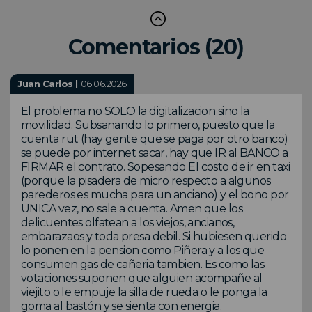
Comentarios (20)
Juan Carlos |
06.06.2026
El problema no SOLO la digitalizacion sino la
movilidad. Subsanando lo primero, puesto que la
cuenta rut (hay gente que se paga por otro banco)
se puede por internet sacar, hay que IR al BANCO a
FIRMAR el contrato. Sopesando El costo de ir en taxi
(porque la pisadera de micro respecto a algunos
parederos es mucha para un anciano) y el bono por
UNICA vez, no sale a cuenta. Amen que los
delicuentes olfatean a los viejos, ancianos,
embarazaos y toda presa debil. Si hubiesen querido
lo ponen en la pension como Piñera y a los que
consumen gas de cañeria tambien. Es como las
votaciones suponen que alguien acompañe al
viejito o le empuje la silla de rueda o le ponga la
goma al bastón y se sienta con energia.