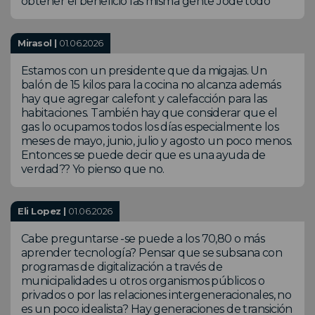
obtener el beneficio las misma gente Jode todo
Mirasol |
01.06.2026
Estamos con un presidente que da migajas. Un
balón de 15 kilos para la cocina no alcanza además
hay que agregar calefont y calefacción para las
habitaciones. También hay que considerar que el
gas lo ocupamos todos los días especialmente los
meses de mayo, junio, julio y agosto un poco menos.
Entonces se puede decir que es una ayuda de
verdad?? Yo pienso que no.
Eli Lopez |
01.06.2026
Cabe preguntarse -se puede a los 70,80 o más
aprender tecnología? Pensar que se subsana con
programas de digitalización a través de
municipalidades u otros organismos públicos o
privados o por las relaciones intergeneracionales, no
es un poco idealista? Hay generaciones de transición