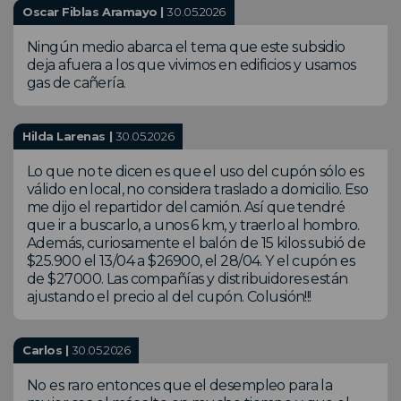
Oscar Fiblas Aramayo |
30.05.2026
Ningún medio abarca el tema que este subsidio
deja afuera a los que vivimos en edificios y usamos
gas de cañería.
Hilda Larenas |
30.05.2026
Lo que no te dicen es que el uso del cupón sólo es
válido en local, no considera traslado a domicilio. Eso
me dijo el repartidor del camión. Así que tendré
que ir a buscarlo, a unos 6 km, y traerlo al hombro.
Además, curiosamente el balón de 15 kilos subió de
$25.900 el 13/04 a $26900, el 28/04. Y el cupón es
de $27000. Las compañías y distribuidores están
ajustando el precio al del cupón. Colusión!!!
Carlos |
30.05.2026
No es raro entonces que el desempleo para la