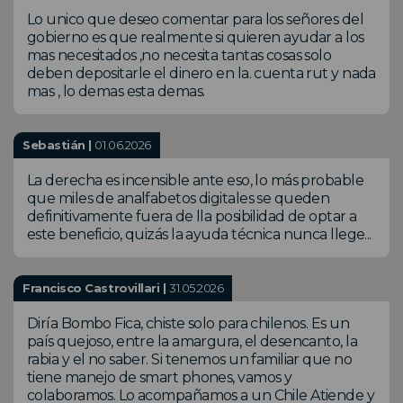
Lo unico que deseo comentar para los señores del
gobierno es que realmente si quieren ayudar a los
mas necesitados ,no necesita tantas cosas solo
deben depositarle el dinero en la. cuenta rut y nada
mas , lo demas esta demas.
Sebastián |
01.06.2026
La derecha es incensible ante eso, lo más probable
que miles de analfabetos digitales se queden
definitivamente fuera de lla posibilidad de optar a
este beneficio, quizás la ayuda técnica nunca llege...
Francisco Castrovillari |
31.05.2026
Diría Bombo Fica, chiste solo para chilenos. Es un
país quejoso, entre la amargura, el desencanto, la
rabia y el no saber. Si tenemos un familiar que no
tiene manejo de smart phones, vamos y
colaboramos. Lo acompañamos a un Chile Atiende y