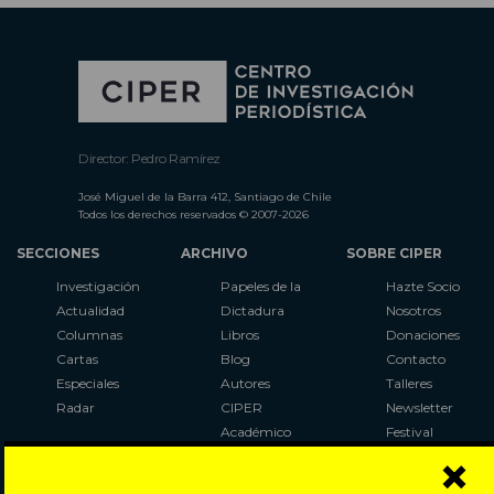
Director: Pedro Ramírez
José Miguel de la Barra 412, Santiago de Chile
Todos los derechos reservados © 2007-2026
SECCIONES
ARCHIVO
SOBRE CIPER
Investigación
Papeles de la
Hazte Socio
Actualidad
Dictadura
Nosotros
Columnas
Libros
Donaciones
Cartas
Blog
Contacto
Especiales
Autores
Talleres
Radar
CIPER
Newsletter
Académico
Festival
×
LaBot
Constituyente