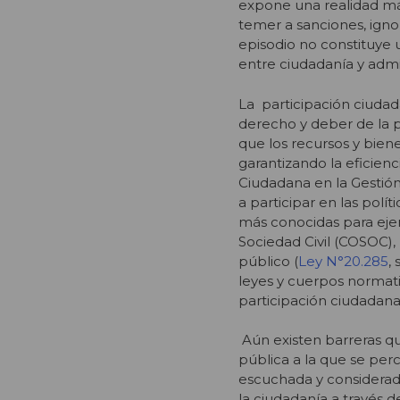
expone una realidad más
temer a sanciones, igno
episodio no constituye u
entre ciudadanía y admi
La participación ciuda
derecho y deber de la po
que los recursos y bien
garantizando la eficienci
Ciudadana en la Gestió
a participar en las polí
más conocidas para eje
Sociedad Civil (COSOC), 
público (
Ley N°20.285
,
leyes y cuerpos normati
participación ciudadana
Aún existen barreras que
pública a la que se per
escuchada y considerada
la ciudadanía a través d