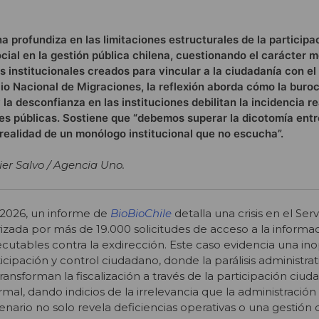
a profundiza en las limitaciones estructurales de la participa
ocial en la gestión pública chilena, cuestionando el carácter
 institucionales creados para vincular a la ciudadanía con el
cio Nacional de Migraciones, la reflexión aborda cómo la burocr
la desconfianza en las instituciones debilitan la incidencia re
es públicas. Sostiene que “debemos superar la dicotomía ent
 realidad de un monólogo institucional que no escucha”.
er Salvo / Agencia Uno.
e 2026, un informe de
BioBioChile
detalla una crisis en el Ser
izada por más de 19.000 solicitudes de acceso a la informac
ecutables contra la exdirección. Este caso evidencia una in
ipación y control ciudadano, donde la parálisis administrativ
ransforman la fiscalización a través de la participación ciu
rmal,
dando indicios de la irrelevancia que la administración 
nario no solo revela deficiencias operativas o una gestión d