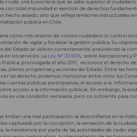
 cruda: una burocracia que se sabe superior al ciudadano 
ra con total impunidad el ejercicio de derechos fundamenta
n hecho aislado, sino que refleja tensiones estructurales en
nistración pública en Chile.
dana como mecanismo de control ciudadano (o control socia
blación de vigilar y fiscalizar la gestión pública. Su objetiv
es del Estado se utilicen correctamente, previniendo la cor
a en los servicios. La
Ley N° 20.500
,
sobre Asociaciones y P
n Pública, promulgada el año 2011, reconoce el derecho de
ticas, planes, programas y acciones del Estado. Entre las her
rcer tal derecho podemos mencionar entre otros: los Conse
las cuentas públicas participativas, el acceso a la informaci
 sobre acceso a la información pública). Sin embargo, la exi
vos es una condición necesaria, pero no suficiente para con
.
 limitan una real participación: la desconfianza en la instit
cibe capturada por la corrupción, la sensación de la ciudada
, la inexistencia por parte de las autoridades de ceder alg
e procesos participativos, la interpretación de los funcionar