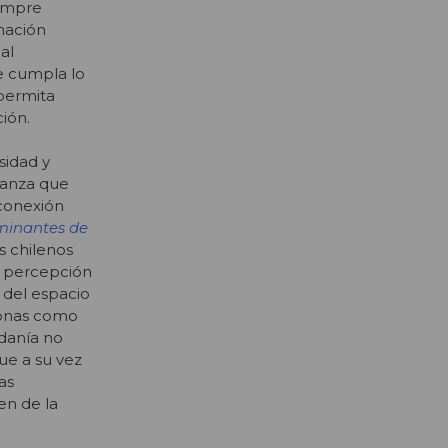
iempre
rmación
al
e cumpla lo
permita
ión.
sidad y
ianza que
conexión
minantes de
s chilenos
a percepción
a del espacio
sonas como
adanía no
ue a su vez
as
en de la