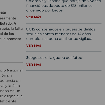
Colombia y España que pareja de Vivanco
financió tras depósito de $13 millones
ordenado por Lagos
ción
VER MÁS
 meramente
 Estado. A
acia, la falta
8.815 condenados en causas de delitos
al de las
sexuales contra menores de 14 años
cumplen su pena en libertad vigilada
re la promesa
VER MÁS
Juego sucio: la guerra del fútbol
VER MÁS
vicio Nacional
ión sin
operancia en
a y la falta
dadana en un
le asigna a la
eficiente;