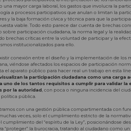
 una mayor carga laboral, los gastos que involucra la partic
ogía a procesos participativos que anulan o limitan la parti
res y
la baja formación cívica y técnica para que la particip
uesta viable. Todo esto parece dar cuenta de brechas con
co sobre participación ciudadana, la norma legal y la realida
 brechas críticas entre la voluntad de participar
y la efect
mos institucionalizados para ello.
istir conexión entre el diseño y la implementación de los
dana
,
viéndose afectados los espacios de participación norm
a el aparato público para hacer real un trabajo en esta lín
visualizan la participación ciudadana como una carga a
 uno de los tantos requisitos a cumplir para validar la 
 por la autoridad
, con poca o ninguna incidencia del ciu
política pública.
ontramos con una gestión pública compartimentada con func
muchas veces, solo el cumplimiento estricto de la normativa
 el cumplimiento del “espíritu de la Ley”, posicionándose de
ra “proteger” la burocracia, tratando al ciudadano como un