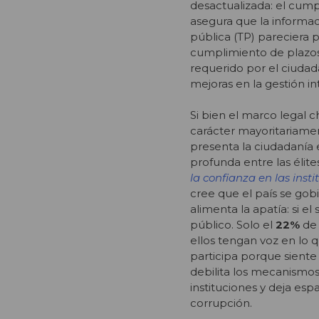
desactualizada: el cump
asegura que la informaci
pública (TP) pareciera p
cumplimiento de plazos
requerido por el ciuda
mejoras en la gestión i
Si bien el marco legal 
carácter mayoritariamen
presenta la ciudadanía 
profunda entre las élite
la confianza en las inst
cree que el país se go
alimenta la apatía: si e
público.
Solo el
22%
de 
ellos tengan voz en lo q
participa porque siente
debilita los mecanismos 
instituciones y deja esp
corrupción.