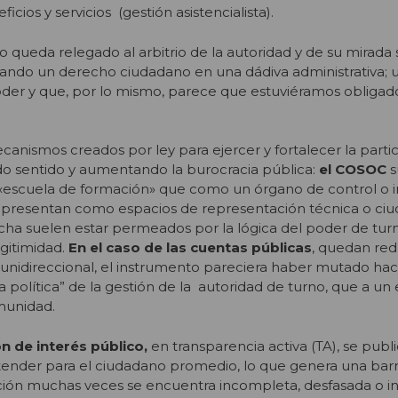
cios y servicios (gestión asistencialista).
 queda relegado al arbitrio de la autoridad y de su mirada 
mando un derecho ciudadano en una dádiva administrativa; 
der y que, por lo mismo, parece que estuviéramos obligad
canismos creados por ley para ejercer y fortalecer la parti
o sentido y aumentando la burocracia pública:
el COSOC
s
escuela de formación» que como un órgano de control o i
 presentan como espacios de representación técnica o ciu
ha suelen estar permeados por la lógica del poder de turn
egitimidad.
En el caso de las cuentas públicas
, quedan red
unidireccional, el instrumento pareciera haber mutado hac
política” de la gestión de la autoridad de turno, que a un e
munidad.
n de interés público,
en transparencia activa (TA), se publ
ntender para el ciudadano promedio, lo que genera una bar
ación muchas veces se encuentra incompleta, desfasada o i