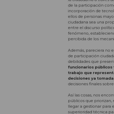
de la participación como
incorporación de tecnol
ellos de personas mayo
ciudadana sea una prop
entre el discurso políti
fenómeno, estableciendo
percibida de los mecanis
Además, pareciera no ex
de participación ciuda
debilidades que present
funcionarios públicos 
trabajo que representa
decisiones ya tomadas
decisiones finales sobre 
Así las cosas, nos enc
públicos que priorizan, 
llegar a gestionar para
superioridad técnica pa