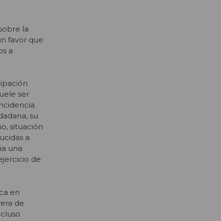
sobre la
un favor que
os a
cipación
uele ser
ncidencia.
dadana, su
o, situación
ucidas a
ia una
jercicio de
ica en
rera de
ncluso