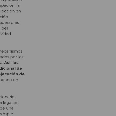
ipación, la
cipación en
ación
siderables
d del
ividad
 mecanismos
ados por las
ea.
Así, los
dicional de
ejecución de
dadano en
ionarios
 legal sin
sde una
 simple