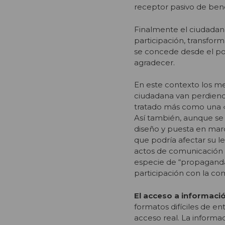
receptor pasivo de benefi
Finalmente el ciudadano
participación, transfor
se concede desde el po
agradecer.
En este contexto los me
ciudadana van perdiend
tratado más como una «
Así también, aunque se
diseño y puesta en marc
que podría afectar su l
actos de comunicación 
especie de “propaganda 
participación con la co
El acceso a informació
formatos difíciles de e
acceso real. La inform