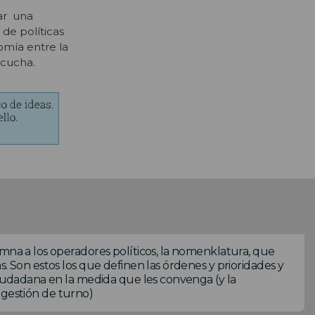
ar una
 de políticas
omía entre la
scucha.
umna a los operadores políticos, la nomenklatura, que
. Son estos los que definen las órdenes y prioridades y
ciudadana en la medida que les convenga (y la
la gestión de turno)