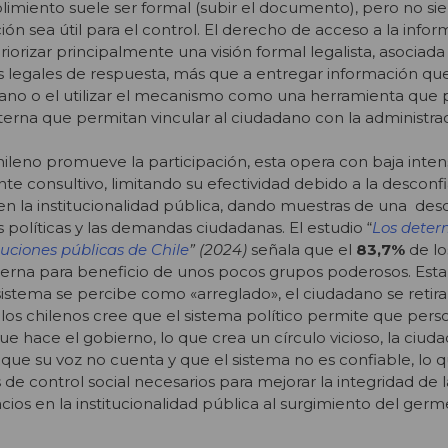
limiento suele ser formal (subir el documento), pero no s
ón sea útil para el control. El derecho de acceso a la info
riorizar principalmente una visión formal legalista, asociada 
 legales de respuesta, más que a entregar información qu
dano o el utilizar el mecanismo como una herramienta que 
nterna que permitan vincular al ciudadano con la administrac
chileno promueve la participación, esta opera con baja inten
te consultivo, limitando su efectividad debido a la desconf
en la institucionalidad pública, dando muestras de una
des
s políticas y las demandas ciudadanas. El estudio “
Los deter
ituciones públicas de Chile
” (2024)
señala que el
83,7%
de lo
bierna para beneficio de unos pocos grupos poderosos. Est
l sistema se percibe como «arreglado», el ciudadano se retir
los chilenos cree que el sistema político permite que per
ue hace el gobierno, lo que crea un círculo vicioso, la ciud
 que su voz no cuenta y que el sistema no es confiable, lo q
de control social necesarios para mejorar la integridad de l
acios en la institucionalidad pública al surgimiento del germ