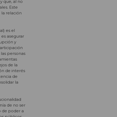
y que, al no
les. Este
 la relación
l) es el
o es asegurar
rupción y
articipación
 las personas
ramientas
jos de la
ón de interés
stencia de
solidar la
ucionalidad
nía de no ser
o de poder a
ios públicos