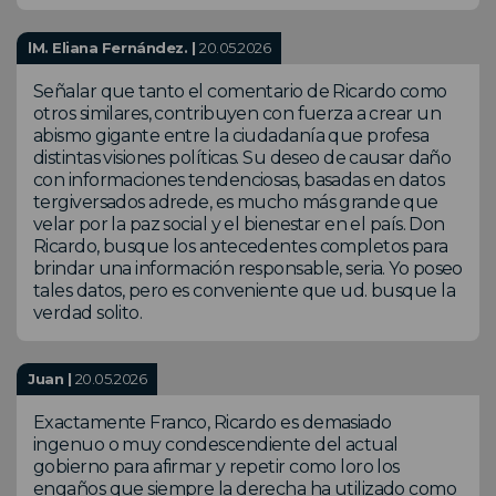
lM. Eliana Fernández. |
20.05.2026
Señalar que tanto el comentario de Ricardo como
otros similares, contribuyen con fuerza a crear un
abismo gigante entre la ciudadanía que profesa
distintas visiones políticas. Su deseo de causar daño
con informaciones tendenciosas, basadas en datos
tergiversados adrede, es mucho más grande que
velar por la paz social y el bienestar en el país. Don
Ricardo, busque los antecedentes completos para
brindar una información responsable, seria. Yo poseo
tales datos, pero es conveniente que ud. busque la
verdad solito.
Juan |
20.05.2026
Exactamente Franco, Ricardo es demasiado
ingenuo o muy condescendiente del actual
gobierno para afirmar y repetir como loro los
engaños que siempre la derecha ha utilizado como