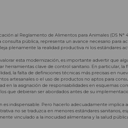
cación al Reglamento de Alimentos para Animales (DS N° 4
 consulta pública, representa un avance necesario para ac
leja plenamente la realidad productiva ni los estándares ac
valorar esta modernización, es importante advertir que al
 herramientas clave de control sanitario. En particular, la fl
lidad, la falta de definiciones técnicas más precisas en nue
ntos artesanales o el uso de productos no aptos para con
d en la asignación de responsabilidades en esquemas co
fíos que debieran ser abordados antes de su implementaci
ón es indispensable. Pero hacerlo adecuadamente implica 
istrativa no se traduzca en menores estándares sanitarios, 
nte vinculado a la inocuidad alimentaria y la salud públic