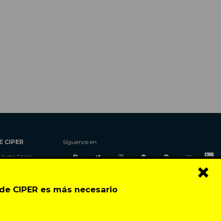
E CIPER
Síguenos en:
Hazte Socio
×
Nosotros
Donaciones
o de CIPER es más necesario
Contacto
Talleres
Newsletter