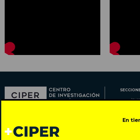
SECCION
Inve
Actu
Col
Director: Pedro Ramírez
En ti
Cart
José Miguel de la Barra 412, Santiago de Chile
Espe
Todos los derechos reservados © 2007-2026
Rada