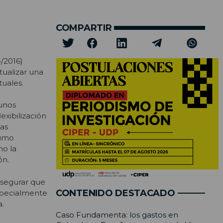
COMPARTIR
/2016)
tualizar una
tuales.
gunos
exibilización
vas
sumo
mo la
ón.
asegurar que
CONTENIDO DESTACADO
especialmente
a.
Caso Fundamenta: los gastos en